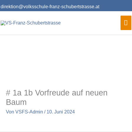
Zum
direktion@volksschule-franz-schubertstrasse.at
Inhalt
springen
Ha
# 1a 1b Vorfreude auf neuen
Baum
Von
VSFS-Admin
/
10. Juni 2024