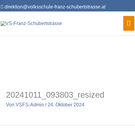
Zum
direktion@volksschule-franz-schubertstrasse.at
Inhalt
springen
Ha
20241011_093803_resized
Von
VSFS-Admin
/
24. Oktober 2024