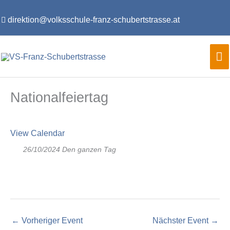
Zum
Inhalt
direktion@volksschule-franz-schubertstrasse.at
springen
Ha
Nationalfeiertag
View Calendar
26/10/2024 Den ganzen Tag
←
Vorheriger Event
Nächster Event
→