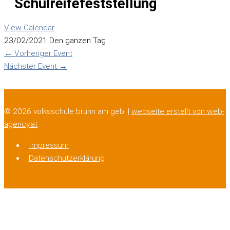
Schulreifefeststellung
View Calendar
23/02/2021 Den ganzen Tag
←
Vorheriger Event
Nächster Event
→
© 2026 volksschule brunn am geb. |
webseite erstellt von web-
agency.at
Impressum
Datenschutzerklärung