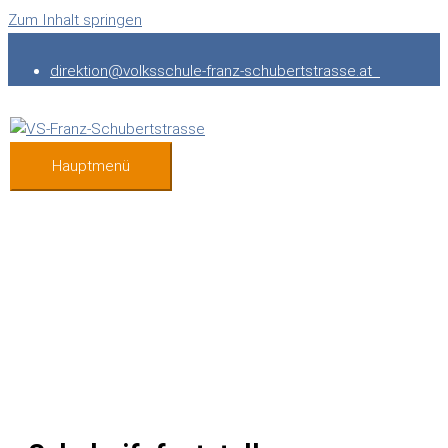
Zum Inhalt springen
direktion@volksschule-franz-schubertstrasse.at
Hauptmenü