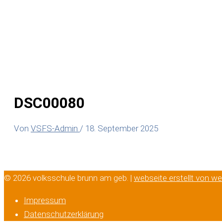
DSC00080
Von
VSFS-Admin
/
18. September 2025
© 2026 volksschule brunn am geb. |
webseite erstellt von w
Impressum
Datenschutzerklärung