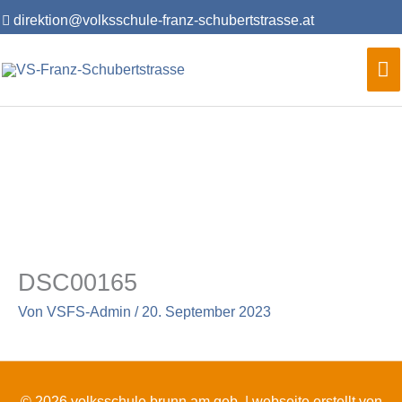
Zum
direktion@volksschule-franz-schubertstrasse.at
Inhalt
springen
Ha
DSC00165
Von
VSFS-Admin
/
20. September 2023
© 2026 volksschule brunn am geb. |
webseite erstellt von