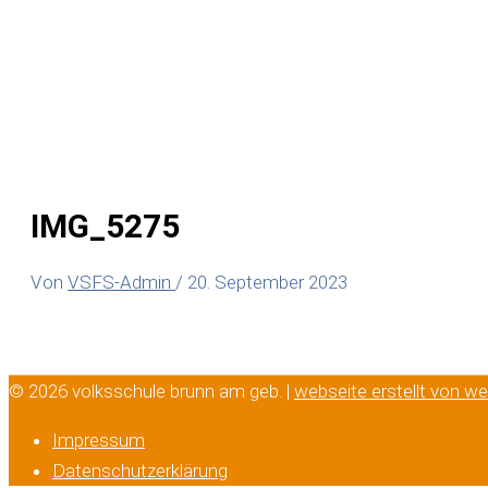
IMG_5275
Von
VSFS-Admin
/
20. September 2023
© 2026 volksschule brunn am geb. |
webseite erstellt von w
Impressum
Datenschutzerklärung