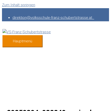
Zum Inhalt springen
direktion@volksschule-franz-schubertstrasse.at
Hauptmenü