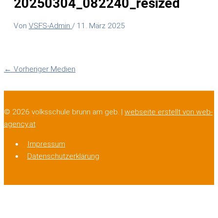
20250304_082240_resized
Von
VSFS-Admin
/
11. März 2025
←
Vorheriger Medien
© 2026 volksschule brunn am geb. |
webseite erstellt von web-
agency.at
Impressum
Datenschutzerklärung