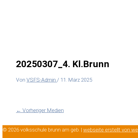
20250307_4. Kl.Brunn
Von
VSFS-Admin
/
11. März 2025
←
Vorheriger Medien
© 2026 volksschule brunn am geb. |
webseite erstellt von w