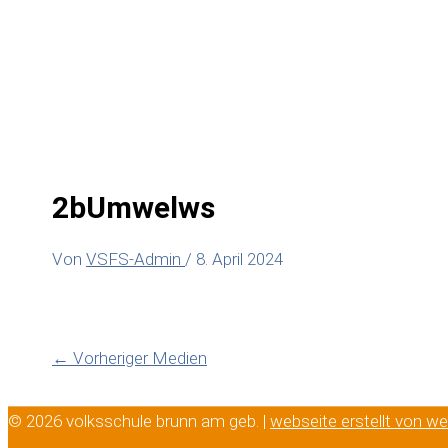
2bUmwelws
Von
VSFS-Admin
/
8. April 2024
←
Vorheriger Medien
© 2026 volksschule brunn am geb. |
webseite erstellt von w