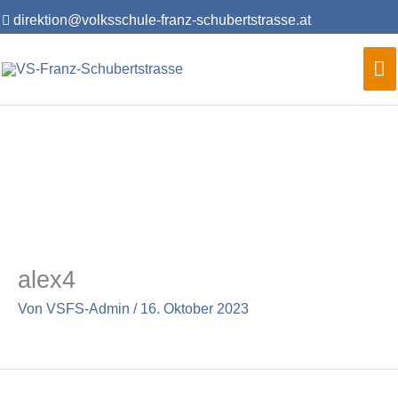
Zum
direktion@volksschule-franz-schubertstrasse.at
Inhalt
springen
Ha
alex4
Von
VSFS-Admin
/
16. Oktober 2023