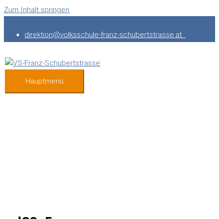
Zum Inhalt springen
direktion@volksschule-franz-schubertstrasse.at
Hauptmenü