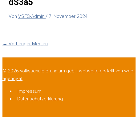
dS3a5
Von
VSFS-Admin
/
7. November 2024
←
Vorheriger Medien
© 2026 volksschule brunn am geb. |
webseite erstellt von web-
agency.at
Impressum
Datenschutzerklärung