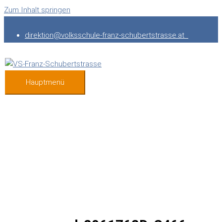
Zum Inhalt springen
direktion@volksschule-franz-schubertstrasse.at
Hauptmenü