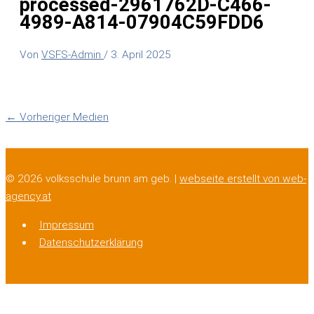
processed-2961762D-C466-
4989-A814-07904C59FDD6
Von
VSFS-Admin
/
3. April 2025
←
Vorheriger Medien
© 2026 volksschule brunn am geb. |
webseite erstellt von web-
agency.at
Impressum
Datenschutzerklärung