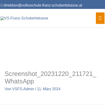
Zum
direktion@volksschule-franz-schubertstrasse.at
Inhalt
springen
Ha
Screenshot_20231220_211721_
WhatsApp
Von
VSFS-Admin
/
11. März 2024